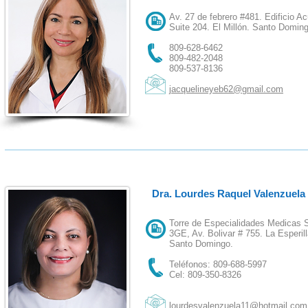
Av. 27 de febrero #481. Edificio Ac
Suite 204. El Millón. Santo Domin
809-628-6462
809-482-2048
809-537-8136
jacquelineyeb62@gmail.com
Dra. Lourdes Raquel Valenzuela
Torre de Especialidades Medicas S
3GE, Av. Bolivar # 755. La Esperill
Santo Domingo.
Teléfonos: 809-688-5997
Cel: 809-350-8326
lourdesvalenzuela11@hotmail.com