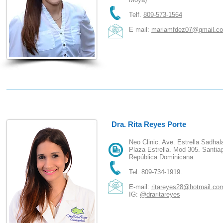
Telf.
809-573-1564
E mail:
mariamfdez07@gmail.c
Dra. Rita Reyes Porte
Neo Clinic. Ave. Estrella Sadhala
Plaza Estrella. Mod 305. Santia
República Dominicana.
Tel. 809-734-1919.
E-mail:
ritareyes28@hotmail.co
IG:
@draritareyes