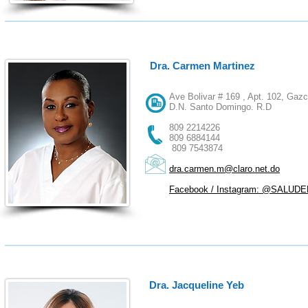
Dra. Carmen Martinez
Ave Bolivar # 169 , Apt. 102, Gazc
D.N. Santo Domingo. R.D
809 2214226
809 6884144
809 7543874
dra.carmen.m@claro.net.do
Facebook / Instagram: @SALUD
Dra. Jacqueline Yeb