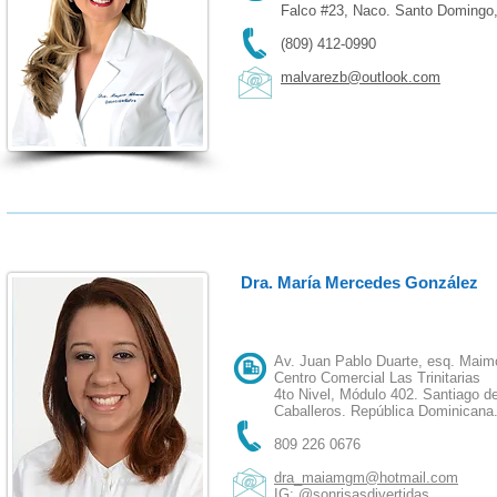
Falco #23, Naco.
Santo Domingo
(809) 412-0990
malvarezb@outlook.com
Dra. María Mercedes González
Av. Juan Pablo Duarte, esq. Mai
Centro Comercial Las Trinitarias
4to Nivel, Módulo 402. Santiago de
Caballeros. República Dominicana
809 226 0676
dra_maiamgm@hotmail.com
IG: @sonrisasdivertidas