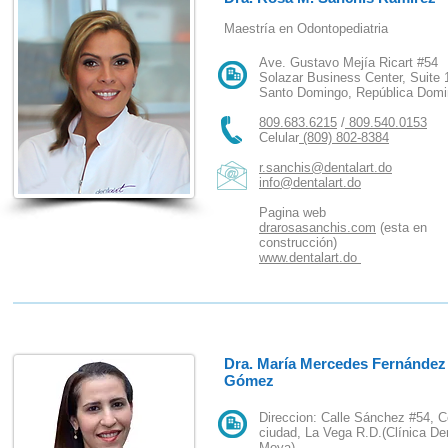
Maestría en Odontopediatria
Ave. Gustavo Mejía Ricart #54
Solazar Business Center, Suite 
Santo Domingo, República Domi
809.683.6215
/
809.540.0153
Celular
(809) 802-8384
r.sanchis@dentalart.do
info@dentalart.do
Pagina web
drarosasanchis.com
(esta en
construcción)
www.dentalart.do
Dra. María Mercedes Fernández
Gómez
Direccion: Calle Sánchez #54, C
ciudad, La Vega R.D.(Clínica De
Moya)