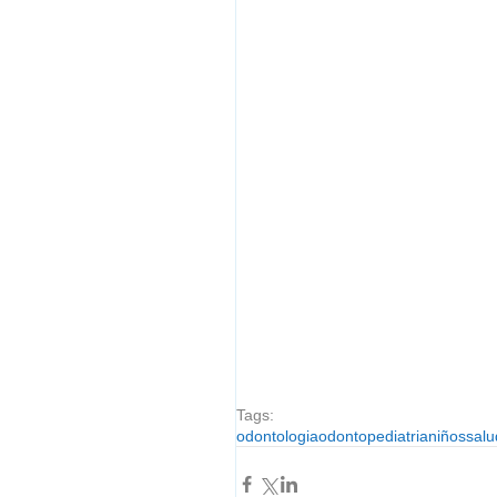
Tags:
odontologia
odontopediatria
niños
salu