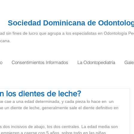
Sociedad Dominicana de Odontologí
ad sin fines de lucro que agrupa a los especialistas en Odontología Ped
icana.
ro
Consentimientos Informados
La Odontopediatría
Gale
 los dientes de leche?
se cae a una edad determinada, y cada pieza lo hace en  un 
 un diente de leche, generalmente sale el diente definitivo en 
 dos incisivos de abajo, los dos centrales. La edad media son 
 empiezen a caerse con 5 años, sobre todo en las niñas. 