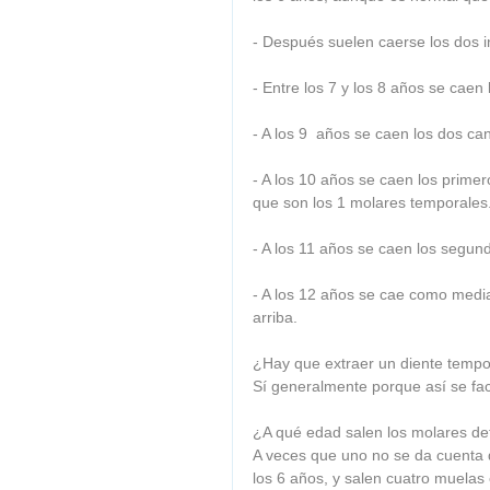
- Después suelen caerse los dos in
- Entre los 7 y los 8 años se caen 
- A los 9  años se caen los dos ca
- A los 10 años se caen los primer
que son los 1 molares temporales.
- A los 11 años se caen los segun
- A los 12 años se cae como media
arriba. 
¿Hay que extraer un diente tempora
Sí generalmente porque así se faci
¿A qué edad salen los molares def
A veces que uno no se da cuenta qu
los 6 años, y salen cuatro muelas e