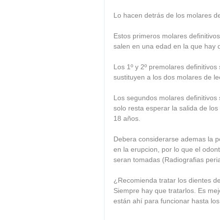
Lo hacen detrás de los molares de
Estos primeros molares definitivo
salen en una edad en la que hay q
Los 1º y 2º premolares definitivo
sustituyen a los dos molares de le
Los segundos molares definitivos 
solo resta esperar la salida de los
18 años. 
Debera considerarse ademas la po
en la erupcion, por lo que el odo
seran tomadas (Radiografias peria
¿Recomienda tratar los dientes d
Siempre hay que tratarlos. Es mejo
están ahí para funcionar hasta los 